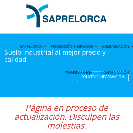
Skip
to
content
SAPRELORCA
PROMOCIÓN Y SERVICIOS
COMUNICACIÓN
Suelo industrial al mejor precio y
calidad
TRANSPARENCIA
CONTRATACIÓN
SOLICITAR INFORMACIÓN
Página en proceso de
actualización. Disculpen las
molestias.